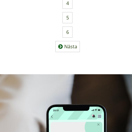
4
Sida
5
Sida
6
Sida
Nästa