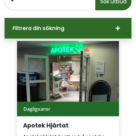
Sökförslagen
presenteras
under
sökrutan
Filtrera din sökning
Dagligvaror
Apotek Hjärtat