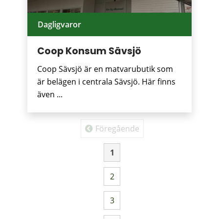
Dagligvaror
Coop Konsum Sävsjö
Coop Sävsjö är en matvarubutik som
är belägen i centrala Sävsjö. Här finns
även ...
Fler sökträffar
Föregående
1
Sida
2
Sida
3
Sida