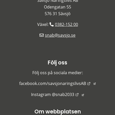
Sävsjö Näringslivs AB
Odengatan 55
576 31 Sävsjö
Växel: 
0382-152 00
snab@savsjo.se
Följ oss
Följ oss på sociala medier:
Länk till an
facebook.com/savsjonaringslivsAB
Länk till annan we
Instagram @snab2033
Om webbplatsen