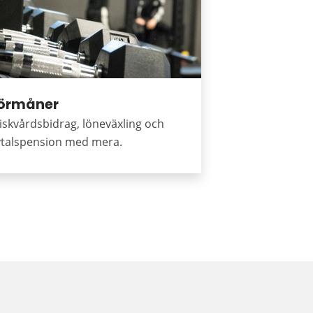
örmåner
iskvårdsbidrag, löneväxling och
vtalspension med mera.