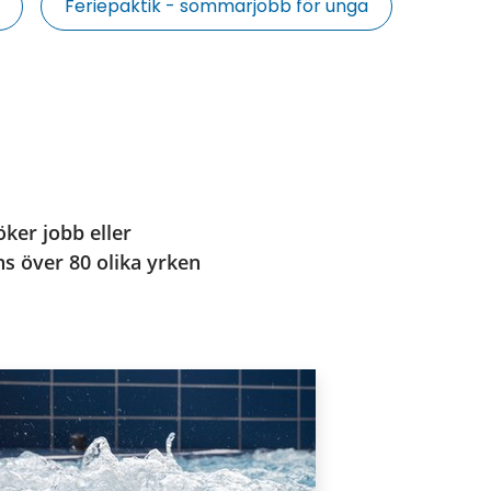
Feriepaktik - sommarjobb för unga
öker jobb eller 
 över 80 olika yrken 