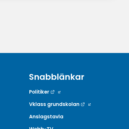
Snabblänkar
Länk till annan webbplats.
Politiker
Länk till annan w
Vklass grundskolan
Anslagstavla