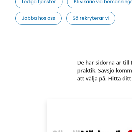
Lediga tjänster
Bli vikarie via bemannin
Jobba hos oss
Så rekryterar vi
De här sidorna är till 
praktik. Sävsjö komm
att välja på. Hitta dit
Puffar