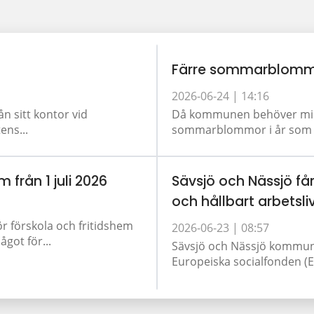
Färre sommarblomm
2026-06-24 |
14:16
ån sitt kontor vid
Då kommunen behöver minsk
ens...
sommarblommor i år som tid
m från 1 juli 2026
Sävsjö och Nässjö får
och hållbart arbetsli
ör förskola och fritidshem
2026-06-23 |
08:57
got för...
Sävsjö och Nässjö kommun 
Europeiska socialfonden (ES