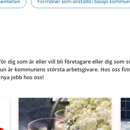
gsenheten
Förmåner som anställd i Sävsjö kommun
för dig som är eller vill bli företagare eller dig som s
un är kommunens största arbetsgivare. Hos oss finns
t nya jobb hos oss!