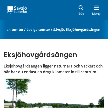
Sök
Sök
Meny
der och tomter
/
Lediga tomter
/
Sävsjö, Eksjöhovgårdsängen
Eksjöhovgårdsängen
Eksjöhovgårdsängen ligger naturnära och vackert och 
här har du endast en dryg kilometer in till centrum.