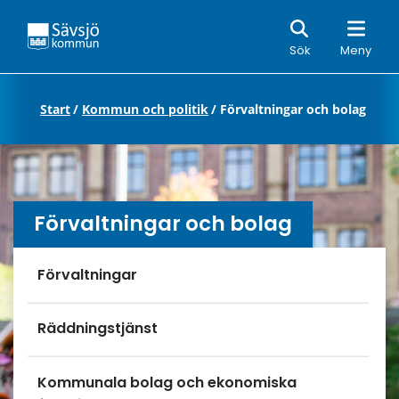
Sök
Sök
Meny
Start
/
Kommun och politik
/
Förvaltningar och bolag
Förvaltningar och bolag
Undersidor meny
Förvaltningar
Räddningstjänst
Kommunala bolag och ekonomiska