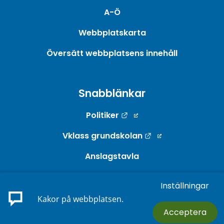
A-Ö
Webbplatskarta
Översätt webbplatsens innehåll
Snabblänkar
Länk till annan webbpla
Politiker
Länk till annan w
Vklass grundskolan
Anslagstavla
Webb-TV
Inställningar
Länk till annan webbp
E-tjänster
Kakor på webbplatsen.
Acceptera