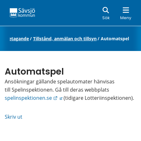
Sök
Sök
Meny
h företagande
/
Tillstånd, anmälan och tillsyn
/
Automatspel
Automatspel
Ansökningar gällande spelautomater hänvisas 
till Spelinspektionen. Gå till deras webbplats 
Länk till annan webbplats.
spelinspektionen.se
 (tidigare Lotteriinspektionen).
Skriv ut