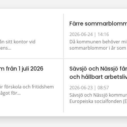
Färre sommarblomm
2026-06-24 |
14:16
ån sitt kontor vid
Då kommunen behöver minsk
ens...
sommarblommor i år som tid
m från 1 juli 2026
Sävsjö och Nässjö får
och hållbart arbetsli
ör förskola och fritidshem
2026-06-23 |
08:57
got för...
Sävsjö och Nässjö kommun 
Europeiska socialfonden (ES