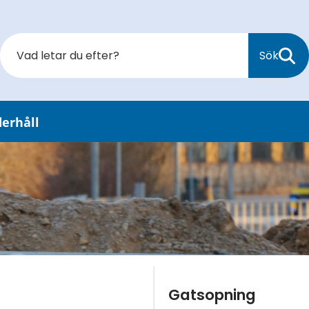
Sök
derhåll
Gatsopning