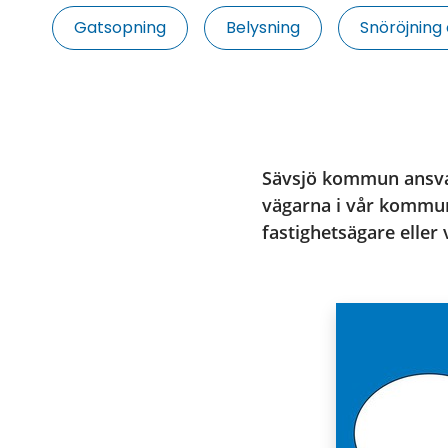
Gatsopning
Belysning
Snöröjning
Sävsjö kommun ansvar
vägarna i vår kommun
fastighetsägare eller 
Puffar