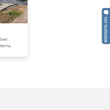
KONTAKTA OSS
 över
derna.