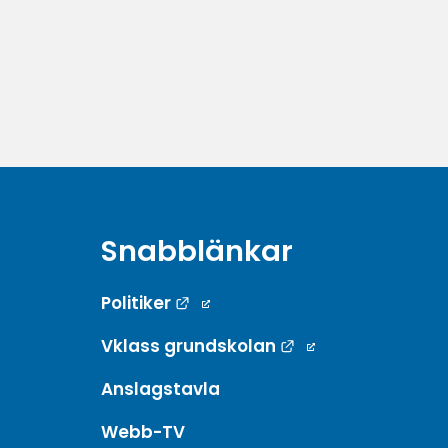
Snabblänkar
Länk till annan webbplats.
Politiker
Länk till annan w
Vklass grundskolan
Anslagstavla
Webb-TV