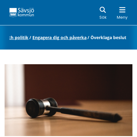
Sök
Sök
Meny
 och politik
/
Engagera dig och påverka
/
Överklaga beslut