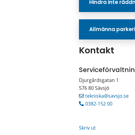
Hindra inte rädd
Allmänna parker
Kontakt
Serviceförvaltni
Djurgårdsgatan 1 
576 80 Sävsjö
tekniska@savsjo.se
0382-152 00
Skriv ut