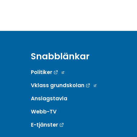
Snabblänkar
Länk till annan webbplats.
Politiker
Länk till annan w
Vklass grundskolan
Anslagstavla
Webb-TV
Länk till annan webbplats.
E-tjänster