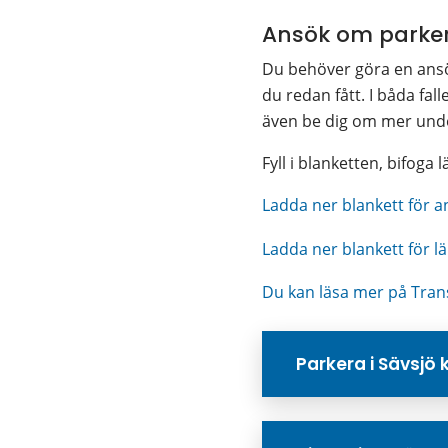
Ansök om parkeri
Du behöver göra en ansöka
du redan fått. I båda fal
även be dig om mer unde
Fyll i blanketten, bifoga
Ladda ner blankett för a
Ladda ner blankett för lä
Du kan läsa mer på Tran
Parkera i Sävsj