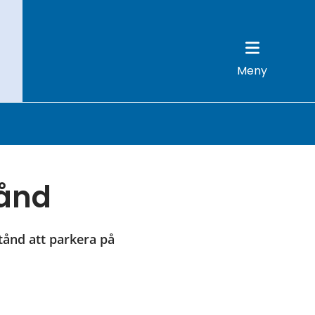
Meny
tånd
stånd att parkera på 