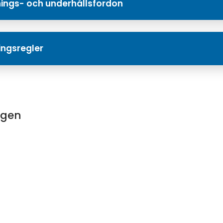
nings- och underhållsfordon
ingsregler
ngen