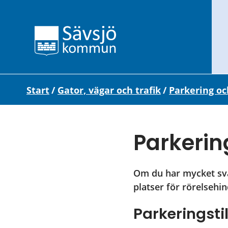
Start
/
Gator, vägar och trafik
/
Parkering oc
Parkerin
Om du har mycket svårt
platser för rörelsehi
Parkeringsti