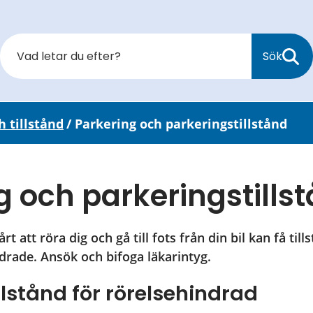
Sök
h tillstånd
/
Parkering och parkeringstillstånd
g och parkeringstills
 att röra dig och gå till fots från din bil kan få till
ndrade. Ansök och bifoga läkarintyg.
llstånd för rörelsehindrad