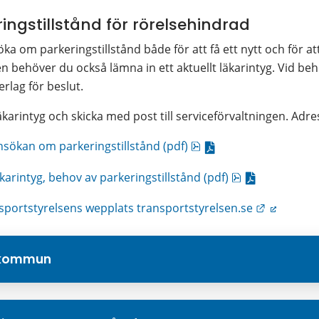
ngstillstånd för rörelsehindrad
 om parkeringstillstånd både för att få ett nytt och för att 
len behöver du också lämna in ett aktuellt läkarintyg. Vid b
rlag för beslut.
 läkarintyg och skicka med post till serviceförvaltningen. Adr
pdf, 123.4 kB.
nsökan om parkeringstillstånd (pdf)
pdf, 208.5 kB.
karintyg, behov av parkeringstillstånd (pdf)
Länk till 
sportstyrelsens wepplats transportstyrelsen.se
ö kommun