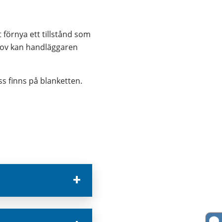
förnya ett tillstånd som 
ehov kan handläggaren 
ess finns på blanketten.
annan webbplats.