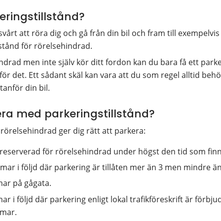
ringstillstånd?
årt att röra dig och gå från din bil och fram till exempelvis 
lstånd för rörelsehindrad.
drad men inte själv kör ditt fordon kan du bara få ett parke
 för det. Ett sådant skäl kan vara att du som regel alltid behö
tanför din bil.
era med parkeringstillstånd?
 rörelsehindrad ger dig rätt att parkera:
 reserverad för rörelsehindrad under högst den tid som finn
ar i följd där parkering är tillåten mer än 3 men mindre ä
ar på gågata.
 i följd där parkering enligt lokal trafikföreskrift är förbjud
mmar.