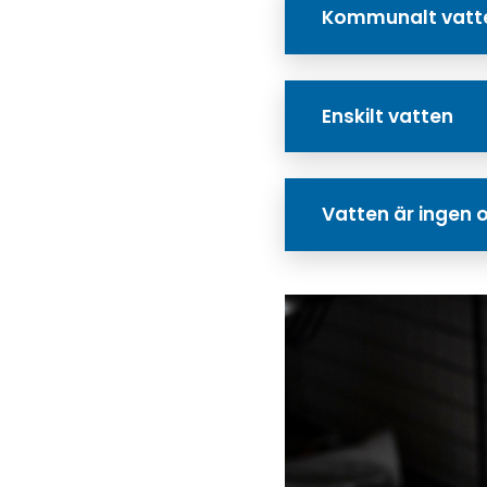
Kommunalt vatt
Enskilt vatten
Vatten är ingen o