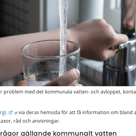
ller problem med det kommunala vatten- och avloppet, konta
Länk till annan webbplats.
gi.
 via deras hemsida för att få information om bland 
taxor, råd och anvisningar.
nfrågor gällande kommunalt vatten