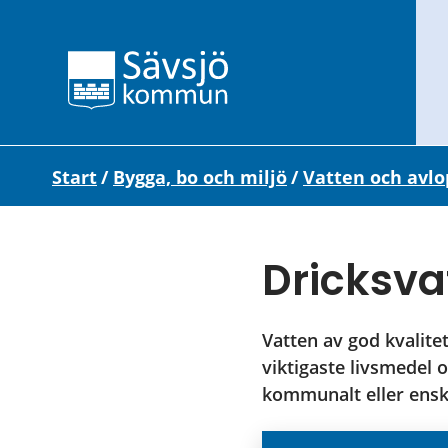
Start
/
Bygga, bo och miljö
/
Vatten och avlo
Dricksva
Vatten av god kvalitet
viktigaste livsmedel o
kommunalt eller enski