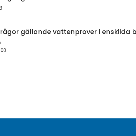
­ 
frågor gällande vattenprover i enskilda
n
 00