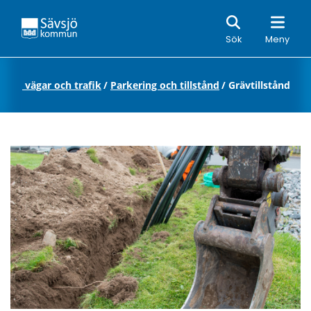
Sök
Sök
Meny
ator, vägar och trafik
/
Parkering och tillstånd
/
Grävtillstånd