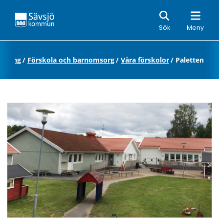
Sök
Sök
Meny
ildning
/
Förskola och barnomsorg
/
Våra förskolor
/
Paletten