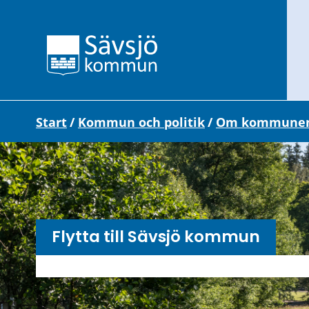
Start
/
Kommun och politik
/
Om kommune
Flytta till Sävsjö kommun
Undersidor meny