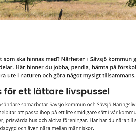
allt som ska hinnas med? Närheten i Sävsjö kommun gör
 delar. Här hinner du jobba, pendla, hämta på förskolan
vara ute i naturen och göra något mysigt tillsammans.
för ett lättare livspussel
vsändare samarbetar Sävsjö kommun och Sävsjö Näringsliv f
sselbitar att passa ihop på ett lite smidigare sätt i vår kommu
r, prisvärda hus och aktiva föreningar. Här har du nära till
ndsbygd och även nära mellan människor.