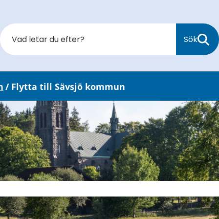
Sök
n
/
Flytta till Sävsjö kommun