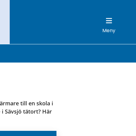
Meny
rmare till en skola i 
 Sävsjö tätort? Här 