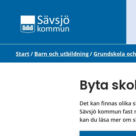
Start
/
Barn och utbildning
/
Grundskola och
Byta skol
Det kan finnas olika sk
Sävsjö kommun fast ni
kan du läsa mer om s