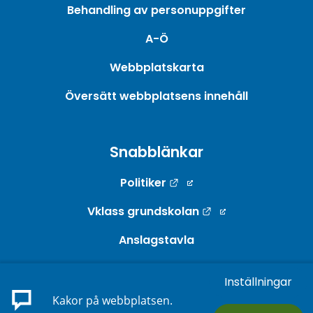
Behandling av personuppgifter
A-Ö
Webbplatskarta
Översätt webbplatsens innehåll
Snabblänkar
Länk till annan webbpla
Politiker
Länk till annan w
Vklass grundskolan
Anslagstavla
Webb-TV
Inställningar
Länk till annan webbp
E-tjänster
Kakor på webbplatsen.