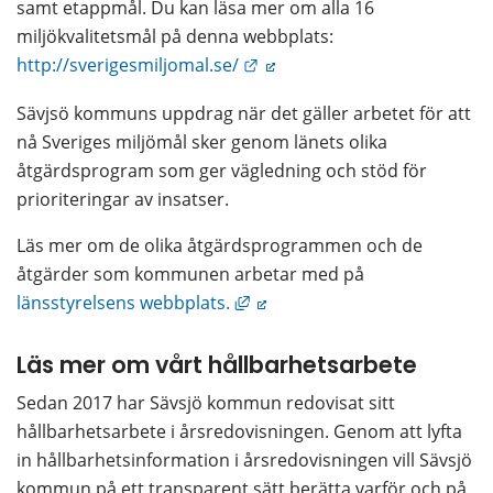
samt etappmål. Du kan läsa mer om alla 16 
miljökvalitetsmål på denna webbplats: 
Länk till annan webbplats.
http://sverigesmiljomal.se/
Sävjsö kommuns uppdrag när det gäller arbetet för att 
nå Sveriges miljömål sker genom länets olika 
åtgärdsprogram som ger vägledning och stöd för 
prioriteringar av insatser.
Läs mer om de olika åtgärdsprogrammen och de 
åtgärder som kommunen arbetar med på 
Länk till annan webbplats, öpp
länsstyrelsens webbplats.
Läs mer om vårt hållbarhetsarbete
Sedan 2017 har Sävsjö kommun redovisat sitt 
hållbarhetsarbete i årsredovisningen. Genom att lyfta 
in hållbarhetsinformation i årsredovisningen vill Sävsjö 
kommun på ett transparent sätt berätta varför och på 