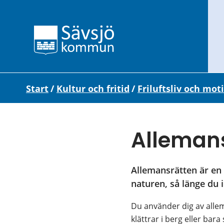
Start
/
Kultur och fritid
/
Friluftsliv och mot
Alleman
Allemansrätten är en 
naturen, så länge du i
Du använder dig av allem
klättrar i berg eller bar