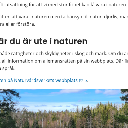
örutsättning för att vi med stor frihet kan få vara i naturen.
tten att vara i naturen men ta hänsyn till natur, djurliv, m
ra eller förstöra.
r du är ute i naturen
åde rättigheter och skyldigheter i skog och mark. Om du är 
all information om allemansrätten på sin webbplats. Där finn
a språk.
Länk till annan webbp
ten på Naturvårdsverkets webbplats
.