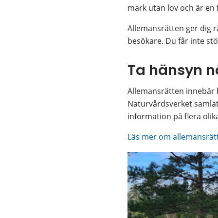
mark utan lov och är en f
Allemansrätten ger dig rä
besökare. Du får inte stö
Ta hänsyn nä
Allemansrätten innebär b
Naturvårdsverket samlat 
information på flera olik
Läs mer om allemansrät