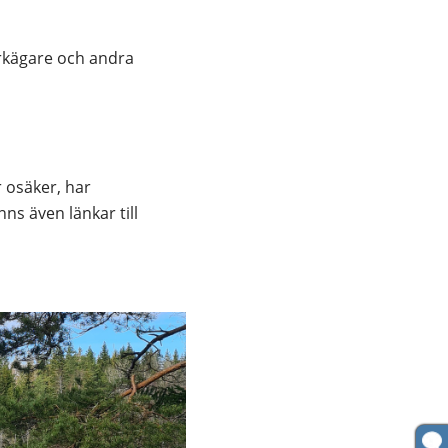
arkägare och andra 
osäker, har 
s även länkar till 
lats.