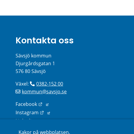
Kontakta oss
Sävsjö kommun
Djurgårdsgatan 1
576 80 Sävsjö
Växel: 
0382-152 00
kommun@savsjo.se
Länk till annan webbplats.
Facebook
Länk till annan webbplats.
Instagram
Länk till annan webbplats.
Linkedin
Kakor på webbplatsen.
Sök kontakter på webbplatsen