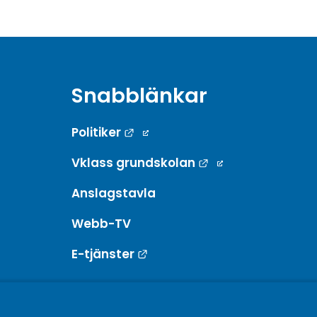
Snabblänkar
Länk till annan webbplats.
Politiker
Länk till annan w
Vklass grundskolan
Anslagstavla
Webb-TV
Länk till annan webbplats.
E-tjänster