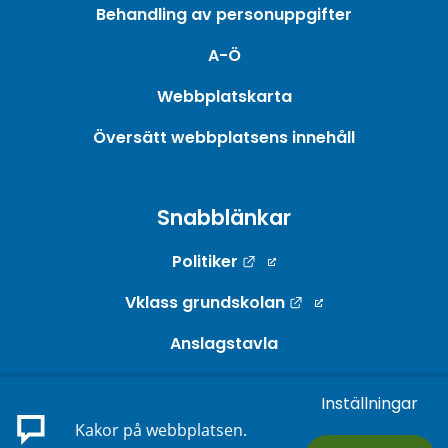
Behandling av personuppgifter
A-Ö
Webbplatskarta
Översätt webbplatsens innehåll
Snabblänkar
Länk till annan webbpla
Politiker
Länk till annan w
Vklass grundskolan
Anslagstavla
Webb-TV
Inställningar
Länk till annan webbp
E-tjänster
Kakor på webbplatsen.